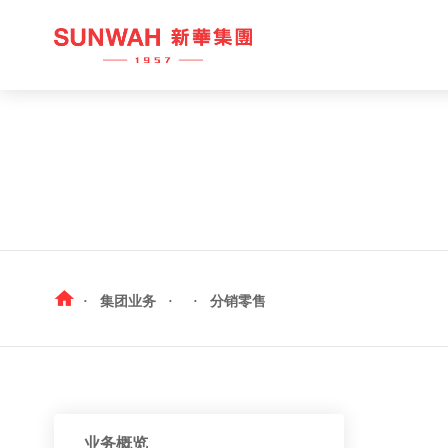
九号水产
中 国
西村日本料理
越 南
咖啡产业
柬埔寨
·
集团业务
·
·
分销零售
新华国茶
加拿大
红酒产业
新华峰汇
业务概览