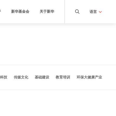
野
新华基金会
关于新华
语言
项目
三奕国际学校
康养学院
项目
新华国际商学院
康养项目
新华安成教育
科技
传媒文化
基础建设
教育培训
环保大健康产业