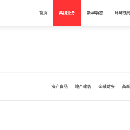
首页
集团业务
新华动态
环球视
新和财务
软件研发
影视制作发行
基建
新华汇富
软件外包
电影院建设
大型
Vina Capital
科 技 园
媒体策划服务
海产食品
地产建筑
金融财务
高新
禧华融资租赁
生命科技
新华梦创
技术转移
BIM运维