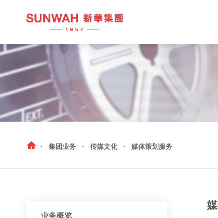
九号水产
中 国
西村日本料理
越 南
咖啡产业
柬埔寨
·
集团业务
·
传媒文化
·
媒体策划服务
新华国茶
加拿大
红酒产业
新华峰汇
媒
业务概览