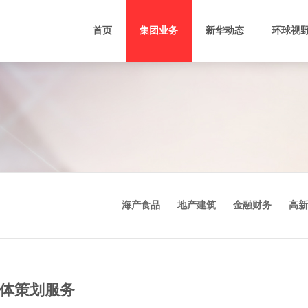
首页
集团业务
新华动态
环球视
新和财务
软件研发
影视制作发行
基建
新华汇富
软件外包
电影院建设
大型
Vina Capital
科 技 园
媒体策划服务
海产食品
地产建筑
金融财务
高新
禧华融资租赁
生命科技
新华梦创
技术转移
BIM运维
体策划服务