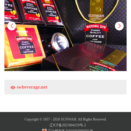
swbeverage.net
Copyright © 1957 -
2026
SUNWAH. All Rights Reserved.
辽ICP备2021004219号-2
辽公网安备21010302000591号