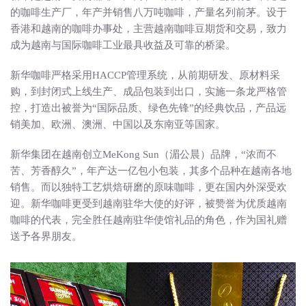
繁体中文
的咖啡生产厂，年产并销售八万吨咖啡，产量名列前茅。设于
香港和越南的咖啡办事处，主营越南咖啡豆期货和交易，致力
English
成为越南与国际咖啡工业最具收益及可靠的桥梁。
新华咖啡严格采用HACCP管理系统，从前期研发、原材料采
购，到封闭式上线生产、成品包装到出口，实施一条龙严格管
控，打造出被誉为“国际品质、绿色先锋”的经典饮品，产品远
销美加、欧洲、澳洲、中国以及东南亚等国家。
新华集团在越南创立MeKong Sun（湄公晨）品牌，“浓而不
苦、芳香醇久”，年产达一亿包小包装，其多个品种在越南各地
销售。而以独特工艺烘焙研磨的原味咖啡，更在国内外深受欢
迎。新华咖啡更受到越南驻华大使的好评，被赞誉为优质越南
咖啡的代表，完全胜任越南驻华使馆礼品的角色，作为国礼赠
送予各界朋友。