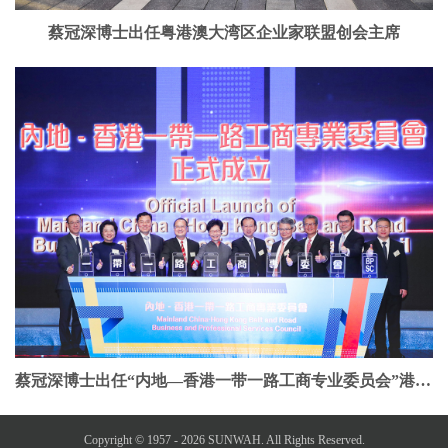
蔡冠深博士出任粤港澳大湾区企业家联盟创会主席
蔡冠深博士出任“内地—香港一带一路工商专业委员会”港方主席
Copyright © 1957 -
2026
SUNWAH. All Rights Reserved.